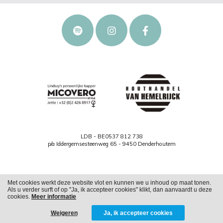
LDB - BE0537 812 738
p/a Iddergemsesteenweg 65 - 9450 Denderhoutem
Met cookies werkt deze website vlot en kunnen we u inhoud op maat tonen.
Als u verder surft of op "Ja, ik accepteer cookies" klikt, dan aanvaardt u deze
Cookies
Privacy
cookies.
Meer informatie
Weigeren
Ja, ik accepteer cookies
WITH
FROM ALWAYS AWAKE